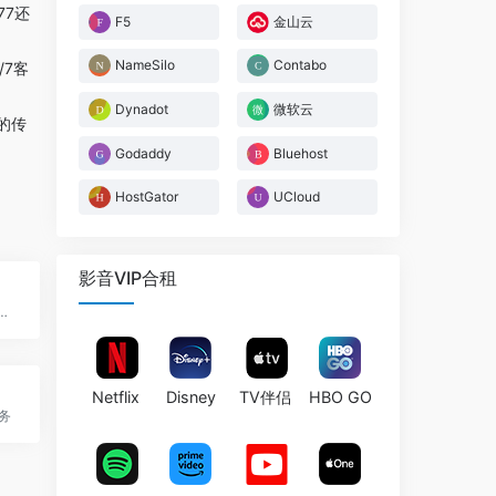
77还
F5
金山云
NameSilo
Contabo
/7客
Dynadot
微软云
的传
Godaddy
Bluehost
HostGator
UCloud
影音VIP合租
机商]适合对硬盘需求大的用户
Netflix
Disney
TV伴侣
HBO GO
服务