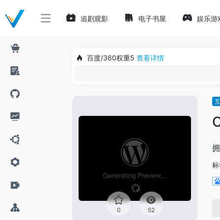
追剧观影
电子书屋
娱乐游
百度/360权重5
查看详情
拥
标
0
52