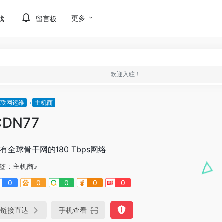
更多
戏
留言板
欢迎入驻！
互联网运维
主机商
CDN77
有全球骨干网的180 Tbps网络
签：
主机商
0
0
0
0
0
链接直达
手机查看