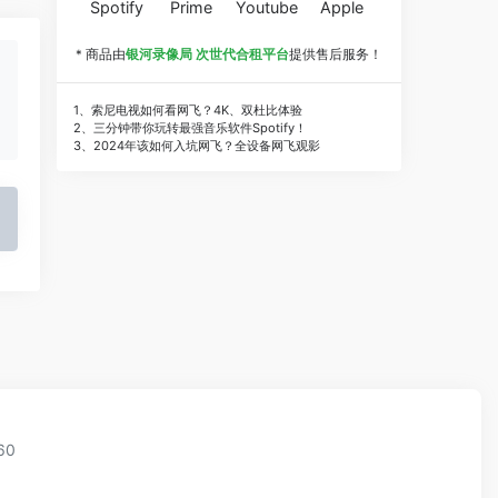
Spotify
Prime
Youtube
Apple
* 商品由
银河录像局 次世代合租平台
提供售后服务！
1、索尼电视如何看网飞？4K、双杜比体验
2、三分钟带你玩转最强音乐软件Spotify！
3、2024年该如何入坑网飞？全设备网飞观影
60