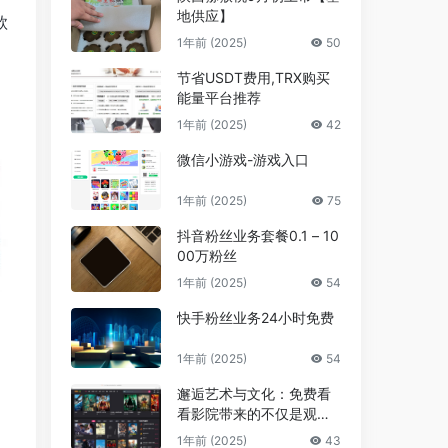
地供应】
款
1年前 (2025)
50
。
节省USDT费用,TRX购买
能量平台推荐
1年前 (2025)
42
微信小游戏-游戏入口
1年前 (2025)
75
抖音粉丝业务套餐0.1 – 10
00万粉丝
1年前 (2025)
54
快手粉丝业务24小时免费
1年前 (2025)
54
邂逅艺术与文化：免费看
看影院带来的不仅是观影
享受，更是精神的共鸣
1年前 (2025)
43