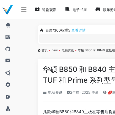
追剧观影
电子书屋
娱乐游
百度/360权重5
查看详情
首页
•
new
•
电脑资讯
•
华硕 B850 和 B840 主板
华硕 B850 和 B840
TUF 和 Prime 系列型
电脑资讯
2年前 (2025)更新
💋
几款华硕B850和B840主板在零售店