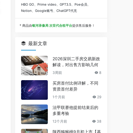
HBO GO、Prime video、GPT3.5、Poe会员、
Notion、Google账号、ChatGPT代充
* 商品由
银河录像局 次世代合租平台
提供售后服务！
最新文章
2026深圳二手房交易新政
解读，对出售方影响几何
3周前
8
买房首付比例详解，不同
资质首付差异
1个月前
29
法甲联赛他提前结束后的
多重考验
12个月前
38
陕西猕猴桃9月初上市【基