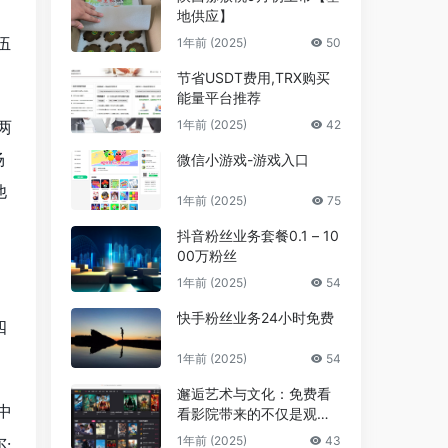
地供应】
伍
1年前 (2025)
50
节省USDT费用,TRX购买
能量平台推荐
1年前 (2025)
42
两
场
微信小游戏-游戏入口
他
1年前 (2025)
75
抖音粉丝业务套餐0.1 – 10
00万粉丝
1年前 (2025)
54
快手粉丝业务24小时免费
四
1年前 (2025)
54
邂逅艺术与文化：免费看
中
看影院带来的不仅是观影
享受，更是精神的共鸣
1年前 (2025)
43
·