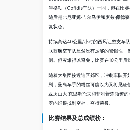
津格勒（Cofidis车队）一同，但在
随后是比尼亚姆·吉尔马伊和麦兹·佩德森（
复状态。
持续高达40公里/小时的西风让整支车
联酋航空车队显然没有足够的警惕性，
侧。但灾难得以避免，比赛在10公里后
随着大集团接近迪容郊区，冲刺车队开
列，曼岛车手的粉丝可能以为又将见证他的一
亚历山大·克里斯托夫和菲利普森领骑的
罗内维根找到空档，夺得荣誉。
比赛结果及总成绩榜：