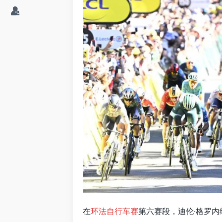
在
环法自行车赛
第六赛段，迪伦·格罗