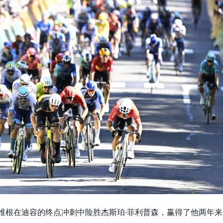
内维根在迪容的终点冲刺中险胜杰斯珀·菲利普森，赢得了他两年来