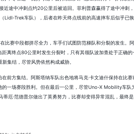
比赛接近途中冲刺点约20公里后被追回。菲利普森赢得了途中冲刺
Lidl-Trek车队），后者在昨天终点线前的高速摔车后似乎已
队在比赛中段都拼尽全力，车手们试图防范梯队和分裂的发生。
当距离终点80公里时发生分裂时，只有其领队波加查处于正确的
重新集结，尽管风势依然构成威胁。
始在前方集结。阿斯塔纳车队出色地将马克·卡文迪什保持在比赛
场赛段胜利。但在最后一公里，尽管Uno-X Mobility车队
马蒂厄·范德普尔做出了英勇努力，比赛却变得异常混乱，最终是