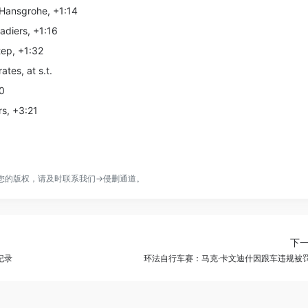
-Hansgrohe, +1:14
adiers, +1:16
tep, +1:32
tes, at s.t.
20
rs, +3:21
您的版权，请及时联系我们→
侵删通道
。
下
纪录
环法自行车赛：马克·卡文迪什因跟车违规被