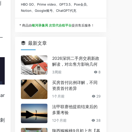
刺
HBO GO、Prime video、GPT3.5、Poe会员、
Notion、Google账号、ChatGPT代充
* 商品由
银河录像局 次世代合租平台
提供售后服务！
，
—
最新文章
2026深圳二手房交易新政
解读，对出售方影响几何
3周前
8
买房首付比例详解，不同
资质首付差异
ar
1个月前
29
法甲联赛他提前结束后的
多重考验
冲刺
12个月前
38
陕西猕猴桃9月初上市【基