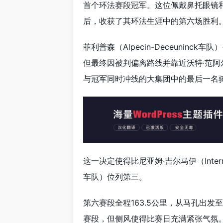
首个环法赛段冠军。这位佩戴鼻托眼镜和荷
后，收获了其环法生涯中的第六场胜利
菲利普森（Alpecin-Deceunin
但最终因被判偏离路线并靠近沃特·范阿尔特（
与冠军同时冲线的大集团中的最后一名
这一决定使得比尼亚姆·吉尔马伊（Interm
车队）位列第三。
第六赛段全程163.5公里，从马孔出
赛段，但侧风使得比赛日充满紧张气氛