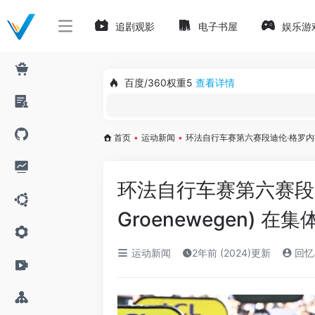
追剧观影
电子书屋
娱乐游
百度/360权重5
查看详情
首页
•
运动新闻
•
环法自行车赛第六赛段迪伦·格罗内韦根 
环法自行车赛第六赛段迪伦
Groenewegen) 
运动新闻
2年前 (2024)更新
回忆