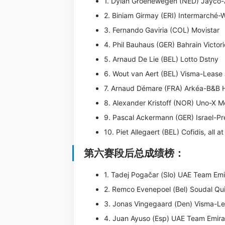
1. Dylan Groenewegen (NED) Jayco-A
2. Biniam Girmay (ERI) Intermarché-
3. Fernando Gaviria (COL) Movistar
4. Phil Bauhaus (GER) Bahrain Victor
5. Arnaud De Lie (BEL) Lotto Dstny
6. Wout van Aert (BEL) Visma-Lease 
7. Arnaud Démare (FRA) Arkéa-B&B H
8. Alexander Kristoff (NOR) Uno-X Mo
9. Pascal Ackermann (GER) Israel-P
10. Piet Allegaert (BEL) Cofidis, all 
第六赛段后总成绩榜：
1. Tadej Pogačar (Slo) UAE Team Emi
2. Remco Evenepoel (Bel) Soudal Qu
3. Jonas Vingegaard (Den) Visma-Le
4. Juan Ayuso (Esp) UAE Team Emira