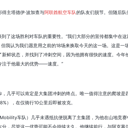
得主塔德伊·波加查与
阿联酋航空车队
的队友们脱节。但随后队
。
·怀特谈到了这场胜利对车队的重要性。“我们大部分的宣传都集中在这
利，但我认为我们愿意用之前的18场来换取今天的这一场。这是一
了新鲜状态，并找到了冲刺空间，因为他拥有很快的速度。今年
专注于他最大的优势——速度。”
乡，几乎可以肯定是大集团冲刺的终点。唯一值得注意的爬坡是
坡度5.8%），在仅骑行10公里后即被攻克。
 Mobility车队）几乎未遇抵抗便脱离了主集团，为他在山地竞赛
六分，尽管这一优势可能不会持续太久。他继续前行，与阿克塞尔