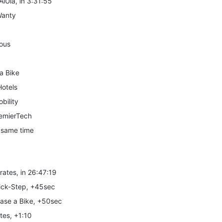
lUla, in 3:31:55
Wanty
ious
a Bike
otels
bility
remierTech
at same time
rates, in 26:47:19
ick-Step, +45sec
ase a Bike, +50sec
tes, +1:10