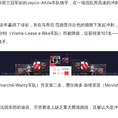
兰冠军衫的Jayco-AlUla车队骑手，在一场混乱而高速的冲
。
ck车队）去年赢得了绿衫，并在马蒂厄·范德普尔出色的领骑下发起冲刺
Visma-Lease a Bike车队）而被降级，仅获得第107名—
骑手。
arché-Wanty车队）升至第二名，费尔南多·加维里亚（Movist
发至法国东部的迪容。尽管赛道上缺乏重大爬坡路段，且被认为是
。