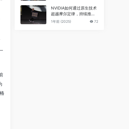
，
NVIDIA如何通过原生技术
超越摩尔定律，持续推进A
恢
I发展
1年前 (2025)
72
阿
一
前
为
格