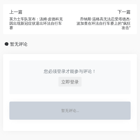
上一篇
下一篇
英力士车队宣布：汤姆·皮德科克
乔纳斯·温格高无法忍受塔德杰·
因出现新冠症状退出环法自行车
波加查在环法自行车赛上的“疯狂
赛
攻击”
暂无评论
您必须登录才能参与评论！
立即登录
暂无评论...