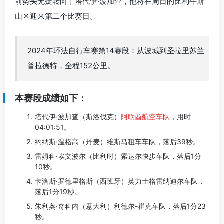
前势头无疑转向了塔代伊·波加查，他将在周日的比利牛斯
山区迎来第二个比赛日。
2024年环法自行车赛第14赛段：从波城到圣拉里苏兰
普拉德特，全程152公里。
本赛段成绩如下：
塔代伊·波加查（斯洛伐克）
阿联酋航空车队
，用时
04:01:51。
约纳斯·温格高（丹麦）维斯马租车车队，落后39秒。
雷姆科·埃文波尔（比利时）索达尔快步车队，落后1分
10秒。
卡洛斯·罗德里格斯（西班牙）英力士格雷纳迪尔车队，
落后1分19秒。
朱利奥·奇科内（意大利）利德尔-崔克车队，落后1分23
秒。