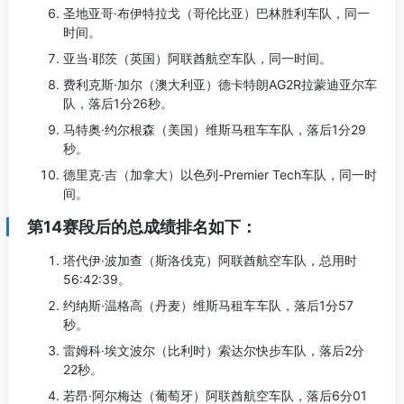
圣地亚哥·布伊特拉戈（哥伦比亚）巴林胜利车队，同一
时间。
亚当·耶茨（英国）阿联酋航空车队，同一时间。
费利克斯·加尔（澳大利亚）德卡特朗AG2R拉蒙迪亚尔车
队，落后1分26秒。
马特奥·约尔根森（美国）维斯马租车车队，落后1分29
秒。
德里克·吉（加拿大）以色列-Premier Tech车队，同一时
间。
第14赛段后的总成绩排名如下：
塔代伊·波加查（斯洛伐克）阿联酋航空车队，总用时
56:42:39。
约纳斯·温格高（丹麦）维斯马租车车队，落后1分57
秒。
雷姆科·埃文波尔（比利时）索达尔快步车队，落后2分
22秒。
若昂·阿尔梅达（葡萄牙）阿联酋航空车队，落后6分01