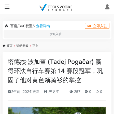
百度/360权重5
查看详情
立即入驻
欢迎入驻！
首页
•
运动新闻
•
正文
塔德杰·波加查 (Tadej Pogačar) 赢
得环法自行车赛第 14 赛段冠军，巩
固了他对黄色领骑衫的掌控
2年前 (2024)更新
庆龙江
257
0
0