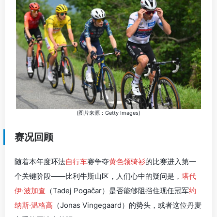
(图片来源：Getty Images)
赛况回顾
随着本年度环法
自行车
赛争夺
黄色领骑衫
的比赛进入第一
个关键阶段——比利牛斯山区，人们心中的疑问是，
塔代
伊·波加查
（Tadej Pogačar）是否能够阻挡住现任冠军
约
纳斯·温格高
（Jonas Vingegaard）的势头，或者这位丹麦