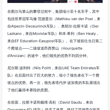
在图尔马莱山的攀登过程中，集团缩小至十名车手，其中
包括世界冠军马修·范德普尔（Mathieu van der Poel，来
自Alpecin-Deceuninck车队）、奥耶尔·拉斯卡诺（Oier
Lazkano，来自Movistar车队）和本·希利（Ben Healy，
来自EF Education-Easypost车队）。在下坡前往当日第二
个爬坡点——二级坡道昂西赞山（Hourquette
d'Ancizan）的途中，他们领先的优势不到四分钟。
尼尔斯·波利特（Nils Politt，来自UAE Team Emirates车
队）在后面付出了巨大的努力，缩小了领先者在下一个爬
坡点的优势。再一次，领先者塔代伊·波加查的车队展现出
了他们赢得本赛段的意图。
在前面，拉斯卡诺和戴维·高杜（David Gaudu，来自
Groupama-FDJ车队）提高了速度，终结了范德普尔和其