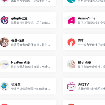
末日动漫资源库，提供丰富的ACG资源下载
giligili动漫
Anime1.me
海量高清动漫资源，尽在girigiri爱动漫，让世界更萌
番薯动漫
D站
追番爱好者的最佳选择，提供最新动漫资讯与免费播放
NyaFun动漫
橘子动漫
提供海量高清动漫资源，免费在线追番，尽享二次元世界
动漫蛋
克拉TV
专注于提供最新最全的动漫在线观看和下载服务
温馨动漫与影视爱好