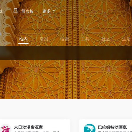
更多
戏
留言板
站内
常用
搜索
工具
社区
生活
末日动漫资源库
巴哈姆特动画疯