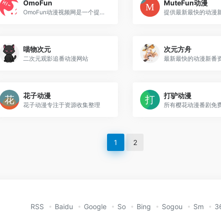
OmoFun
MuteFun动漫
OmoFun动漫视频网是一个提供最新动漫视频和资讯的平台
喵物次元
次元方舟
二次元观影追番动漫网站
花子动漫
打驴动漫
花子动漫专注于资源收集整理
所有樱花动漫番剧免
1
2
RSS
Baidu
Google
So
Bing
Sogou
Sm
3