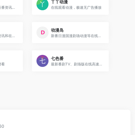
丫丫动漫
提供最新最快的动漫新番资讯和在线播放
在线观看动漫，极速无广告播放
动漫岛
最新最快的动漫新番资讯和在线播放
新番日漫国漫剧场动漫等在线观看
七色番
费看
最新番剧TV、剧场版在线高速播放
60