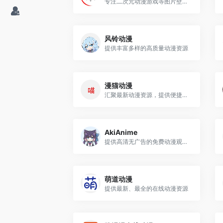
专注​​二次元动漫游戏等图片壁纸大全
风铃动漫
提供丰富多样的高质量动漫资源
漫猫动漫
汇聚最新动漫资源，提供便捷的观看与讨论平台
AkiAnime
提供高清无广告的免费动漫观看体验
萌道动漫
提供最新、最全的在线动漫资源