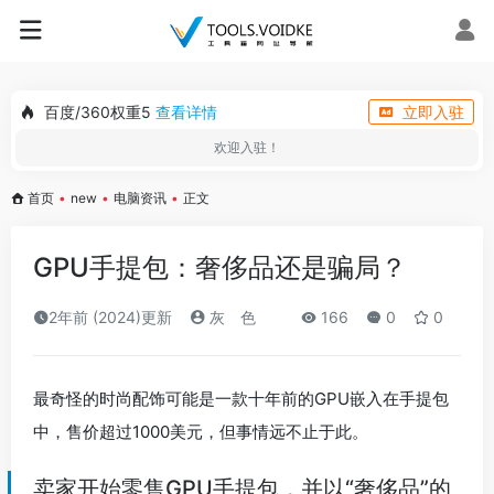
百度/360权重5
查看详情
立即入驻
欢迎入驻！
首页
•
new
•
电脑资讯
•
正文
GPU手提包：奢侈品还是骗局？
2年前 (2024)更新
灰ゝ色
166
0
0
最奇怪的时尚配饰可能是一款十年前的GPU嵌入在手提包
中，售价超过1000美元，但事情远不止于此。
卖家开始零售GPU手提包，并以“奢侈品”的