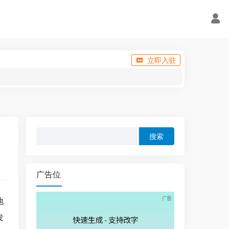
立即入驻
搜
索：
广告位
地
发