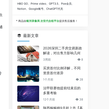
HBO GO、Prime video、GPT3.5、Poe会员、
Notion、Google账号、ChatGPT代充
生
* 商品由
银河录像局 次世代合租平台
提供售后服务！
通
最新文章
2026深圳二手房交易新政
解读，对出售方影响几何
3周前
8
买房首付比例详解，不同
分
资质首付差异
1个月前
28
法甲联赛他提前结束后的
多重考验
12个月前
38
陕西猕猴桃9月初上市【基