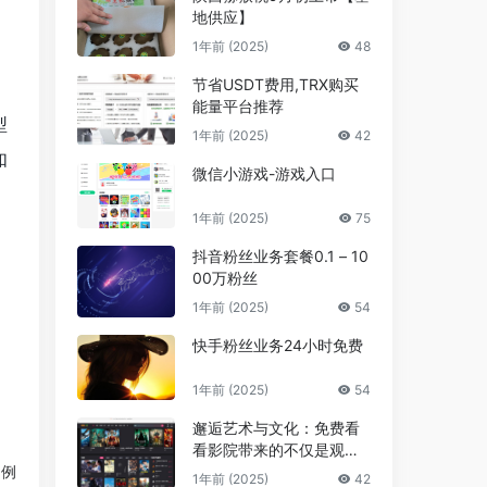
地供应】
1年前 (2025)
48
节省USDT费用,TRX购买
能量平台推荐
型
1年前 (2025)
42
如
微信小游戏-游戏入口
1年前 (2025)
75
抖音粉丝业务套餐0.1 – 10
00万粉丝
1年前 (2025)
54
快手粉丝业务24小时免费
1年前 (2025)
54
邂逅艺术与文化：免费看
看影院带来的不仅是观影
享受，更是精神的共鸣
用例
1年前 (2025)
42